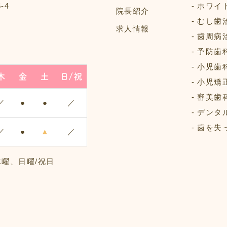
‐4
ホワイ
院長紹介
むし歯
求人情報
歯周病
予防歯
小児歯
木
金
土
日/祝
小児矯
審美歯
／
●
●
／
デンタ
歯を失
／
●
▲
／
木曜、日曜/祝日