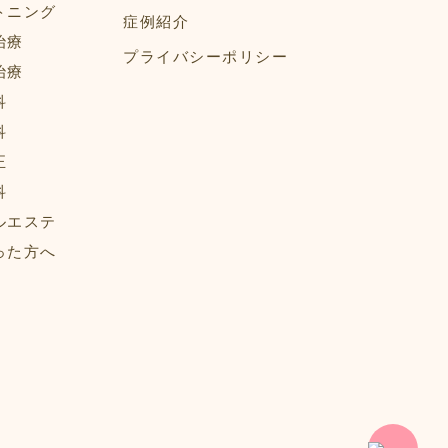
トニング
症例紹介
治療
プライバシーポリシー
治療
科
科
正
科
ルエステ
った方へ