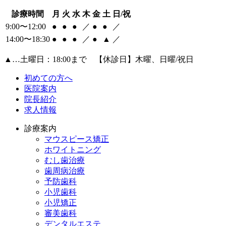
診療時間
月
火
水
木
金
土
日/祝
9:00〜12:00
●
●
●
／
●
●
／
14:00〜18:30
●
●
●
／
●
▲
／
▲
…土曜日：18:00まで 【休診日】木曜、日曜/祝日
初めての方へ
医院案内
院長紹介
求人情報
診療案内
マウスピース矯正
ホワイトニング
むし歯治療
歯周病治療
予防歯科
小児歯科
小児矯正
審美歯科
デンタルエステ