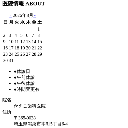
医院情報
ABOUT
«
2026年8月
»
日
月
火
水
木
金
土
1
2
3
4
5
6
7
8
9
10
11
12
13
14
15
16
17
18
19
20
21
22
23
24
25
26
27
28
29
30
31
●
休診日
●
午前休診
●
午後休診
●
時間変更有
院名
かえこ歯科医院
住所
〒365-0038
埼玉県鴻巣市本町5丁目6‐4