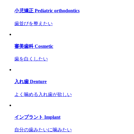
小児矯正
Pediatric orthodontics
歯並びを整えたい
審美歯科
Cosmetic
歯を白くしたい
入れ歯
Denture
よく噛める入れ歯が欲しい
インプラント
Implant
自分の歯みたいに噛みたい