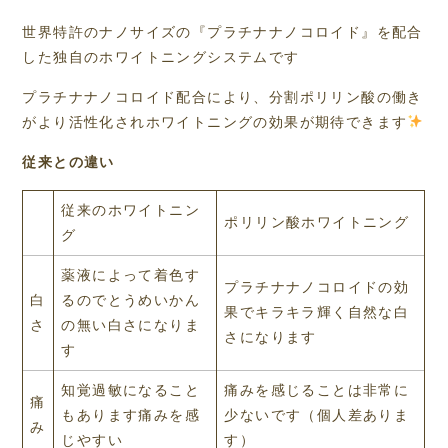
世界特許のナノサイズの『プラチナナノコロイド』を配合
した独自のホワイトニングシステムです
プラチナナノコロイド配合により、分割ポリリン酸の働き
がより活性化されホワイトニングの効果が期待できます
従来との違い
従来のホワイトニン
ポリリン酸ホワイトニング
グ
薬液によって着色す
プラチナナノコロイドの効
白
るのでとうめいかん
果でキラキラ輝く自然な白
さ
の無い白さになりま
さになります
す
知覚過敏になること
痛みを感じることは非常に
痛
もあります痛みを感
少ないです（個人差ありま
み
じやすい
す）