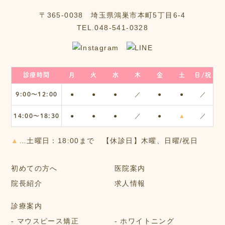
〒365-0038 埼玉県鴻巣市本町5丁目6‐4
TEL.048-541-0328
診療時間
月
火
水
木
金
土
日/祝
9:00〜12:00
●
●
●
／
●
●
／
14:00〜18:30
●
●
●
／
●
▲
／
▲
…土曜日：18:00まで 【休診日】木曜、日曜/祝日
初めての方へ
医院案内
院長紹介
求人情報
診療案内
マウスピース矯正
ホワイトニング