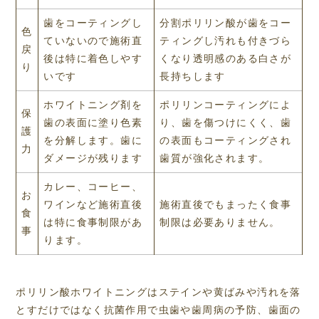
歯をコーティングし
分割ポリリン酸が歯をコー
色
ていないので施術直
ティングし汚れも付きづら
戻
後は特に着色しやす
くなり透明感のある白さが
り
いです
長持ちします
ホワイトニング剤を
ポリリンコーティングによ
保
歯の表面に塗り色素
り、歯を傷つけにくく、歯
護
を分解します。歯に
の表面もコーティングされ
力
ダメージが残ります
歯質が強化されます。
カレー、コーヒー、
お
ワインなど施術直後
施術直後でもまったく食事
食
は特に食事制限があ
制限は必要ありません。
事
ります。
ポリリン酸ホワイトニングはステインや黄ばみや汚れを落
とすだけではなく抗菌作用で虫歯や歯周病の予防、歯面の