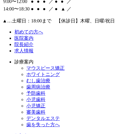
9:00〜12:00
●
●
●
／
●
●
／
14:00〜18:30
●
●
●
／
●
▲
／
▲
…土曜日：18:00まで 【休診日】木曜、日曜/祝日
初めての方へ
医院案内
院長紹介
求人情報
診療案内
マウスピース矯正
ホワイトニング
むし歯治療
歯周病治療
予防歯科
小児歯科
小児矯正
審美歯科
デンタルエステ
歯を失った方へ