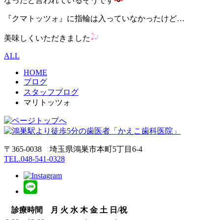
なったと言われているそうです
『クマトッツォ』に指輪は入っていなかったけど…
美味しくいただきました
ALL
HOME
ブログ
スタッフブログ
マリトッツォ
〒365-0038 埼玉県鴻巣市本町5丁目6‐4
TEL.048-541-0328
診療時間
月
火
水
木
金
土
日/祝