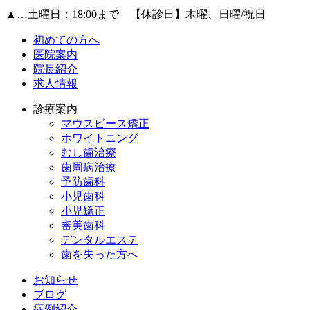
▲
…土曜日：18:00まで 【休診日】木曜、日曜/祝日
初めての方へ
医院案内
院長紹介
求人情報
診療案内
マウスピース矯正
ホワイトニング
むし歯治療
歯周病治療
予防歯科
小児歯科
小児矯正
審美歯科
デンタルエステ
歯を失った方へ
お知らせ
ブログ
症例紹介