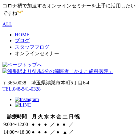
コロナ禍で加速するオンラインセミナーを上手に活用したい
ですね
ALL
HOME
ブログ
スタッフブログ
オンラインセミナー
〒365-0038 埼玉県鴻巣市本町5丁目6‐4
TEL.048-541-0328
診療時間
月
火
水
木
金
土
日/祝
9:00〜12:00
●
●
●
／
●
●
／
14:00〜18:30
●
●
●
／
●
▲
／