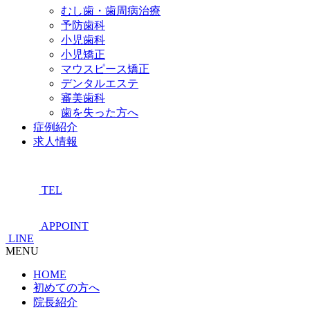
むし歯・歯周病治療
予防歯科
小児歯科
小児矯正
マウスピース矯正
デンタルエステ
審美歯科
歯を失った方へ
症例紹介
求人情報
TEL
APPOINT
LINE
MENU
HOME
初めての方へ
院長紹介