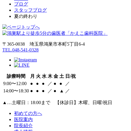
ブログ
スタッフブログ
夏の終わり
〒365-0038 埼玉県鴻巣市本町5丁目6‐4
TEL.048-541-0328
診療時間
月
火
水
木
金
土
日/祝
9:00〜12:00
●
●
●
／
●
●
／
14:00〜18:30
●
●
●
／
●
▲
／
▲
…土曜日：18:00まで 【休診日】木曜、日曜/祝日
初めての方へ
医院案内
院長紹介