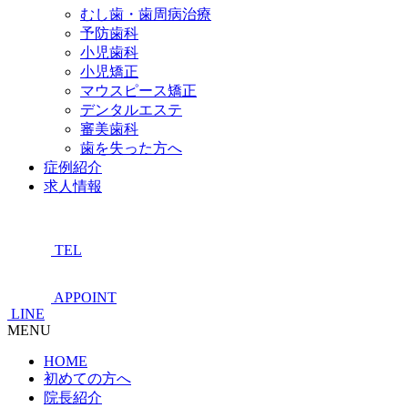
むし歯・歯周病治療
予防歯科
小児歯科
小児矯正
マウスピース矯正
デンタルエステ
審美歯科
歯を失った方へ
症例紹介
求人情報
TEL
APPOINT
LINE
MENU
HOME
初めての方へ
院長紹介