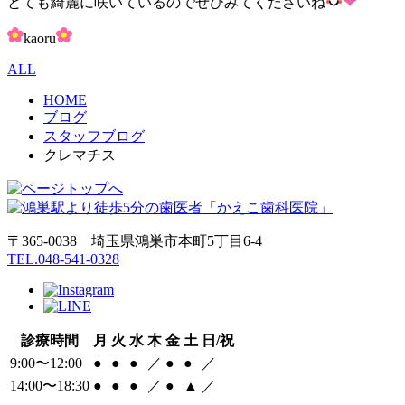
とても綺麗に咲いているのでぜひみてくださいね
kaoru
ALL
HOME
ブログ
スタッフブログ
クレマチス
〒365-0038 埼玉県鴻巣市本町5丁目6‐4
TEL.048-541-0328
診療時間
月
火
水
木
金
土
日/祝
9:00〜12:00
●
●
●
／
●
●
／
14:00〜18:30
●
●
●
／
●
▲
／