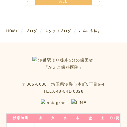
ALL
HOME
ブログ
スタッフブログ
こんにちは。
〒365-0038 埼玉県鴻巣市本町5丁目6‐4
TEL.048-541-0328
診療時間
月
火
水
木
金
土
日/祝