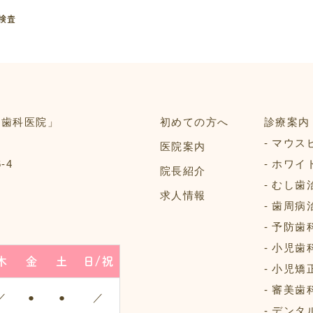
検査
初めての方へ
診療案内
マウス
医院案内
‐4
ホワイ
院長紹介
むし歯
求人情報
歯周病
予防歯
小児歯
木
金
土
日/祝
小児矯
審美歯
／
●
●
／
デンタ