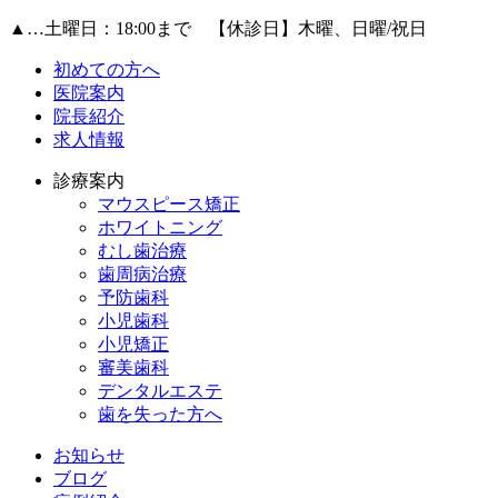
▲
…土曜日：18:00まで 【休診日】木曜、日曜/祝日
初めての方へ
医院案内
院長紹介
求人情報
診療案内
マウスピース矯正
ホワイトニング
むし歯治療
歯周病治療
予防歯科
小児歯科
小児矯正
審美歯科
デンタルエステ
歯を失った方へ
お知らせ
ブログ