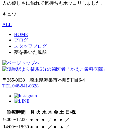
人の優しさに触れて気持ちもホッコリしました。
キュウ
ALL
HOME
ブログ
スタッフブログ
夢を書いた風船
〒365-0038 埼玉県鴻巣市本町5丁目6‐4
TEL.048-541-0328
診療時間
月
火
水
木
金
土
日/祝
9:00〜12:00
●
●
●
／
●
●
／
14:00〜18:30
●
●
●
／
●
▲
／