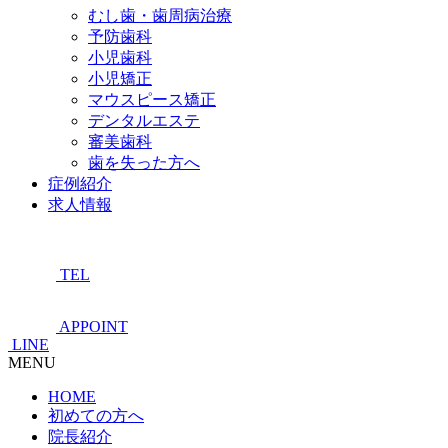
むし歯・歯周病治療
予防歯科
小児歯科
小児矯正
マウスピース矯正
デンタルエステ
審美歯科
歯を失った方へ
症例紹介
求人情報
TEL
APPOINT
LINE
MENU
HOME
初めての方へ
院長紹介