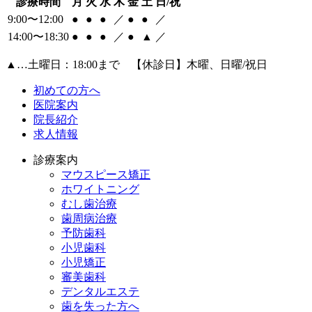
診療時間
月
火
水
木
金
土
日/祝
9:00〜12:00
●
●
●
／
●
●
／
14:00〜18:30
●
●
●
／
●
▲
／
▲
…土曜日：18:00まで 【休診日】木曜、日曜/祝日
初めての方へ
医院案内
院長紹介
求人情報
診療案内
マウスピース矯正
ホワイトニング
むし歯治療
歯周病治療
予防歯科
小児歯科
小児矯正
審美歯科
デンタルエステ
歯を失った方へ