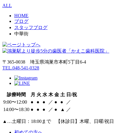
ALL
HOME
ブログ
スタッフブログ
中華街
〒365-0038 埼玉県鴻巣市本町5丁目6‐4
TEL.048-541-0328
診療時間
月
火
水
木
金
土
日/祝
9:00〜12:00
●
●
●
／
●
●
／
14:00〜18:30
●
●
●
／
●
▲
／
▲
…土曜日：18:00まで 【休診日】木曜、日曜/祝日
初めての方へ