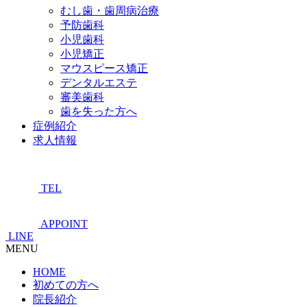
むし歯・歯周病治療
予防歯科
小児歯科
小児矯正
マウスピース矯正
デンタルエステ
審美歯科
歯を失った方へ
症例紹介
求人情報
TEL
APPOINT
LINE
MENU
HOME
初めての方へ
院長紹介