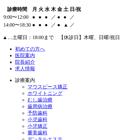
診療時間
月
火
水
木
金
土
日/祝
9:00〜12:00
●
●
●
／
●
●
／
14:00〜18:30
●
●
●
／
●
▲
／
▲
…土曜日：18:00まで 【休診日】木曜、日曜/祝日
初めての方へ
医院案内
院長紹介
求人情報
診療案内
マウスピース矯正
ホワイトニング
むし歯治療
歯周病治療
予防歯科
小児歯科
小児矯正
審美歯科
デンタルエステ