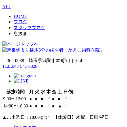
ALL
HOME
ブログ
スタッフブログ
息抜き
〒365-0038 埼玉県鴻巣市本町5丁目6‐4
TEL.048-541-0328
診療時間
月
火
水
木
金
土
日/祝
9:00〜12:00
●
●
●
／
●
●
／
14:00〜18:30
●
●
●
／
●
▲
／
▲
…土曜日：18:00まで 【休診日】木曜、日曜/祝日