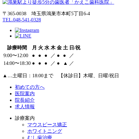
〒365-0038 埼玉県鴻巣市本町5丁目6‐4
TEL.048-541-0328
診療時間
月
火
水
木
金
土
日/祝
9:00〜12:00
●
●
●
／
●
●
／
14:00〜18:30
●
●
●
／
●
▲
／
▲
…土曜日：18:00まで 【休診日】木曜、日曜/祝日
初めての方へ
医院案内
院長紹介
求人情報
診療案内
マウスピース矯正
ホワイトニング
むし歯治療